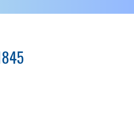
N
1845