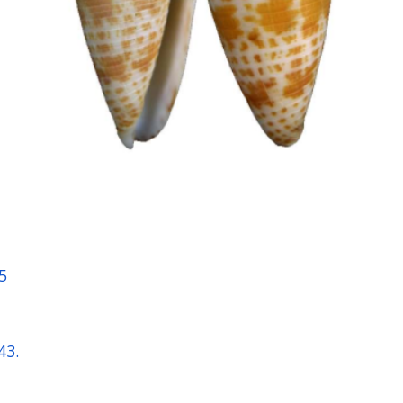
5
843.