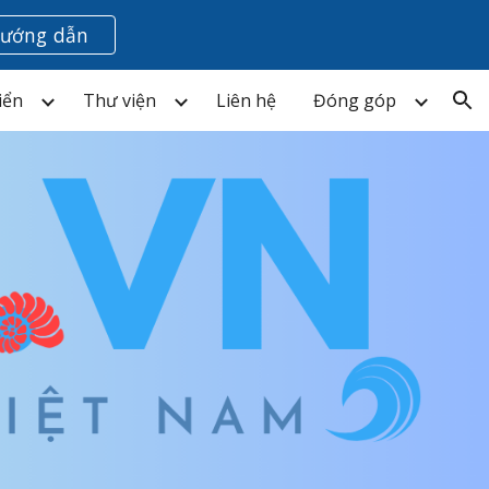
ướng dẫn
ion
iển
Thư viện
Liên hệ
Đóng góp