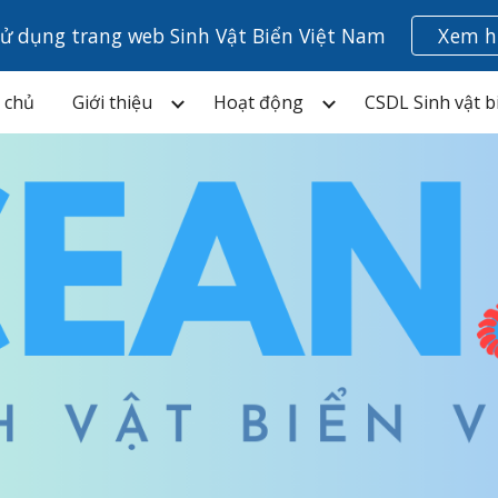
ử dụng trang web Sinh Vật Biển Việt Nam
Xem h
ip to main content
Skip to navigat
 chủ
Giới thiệu
Hoạt động
CSDL Sinh vật b