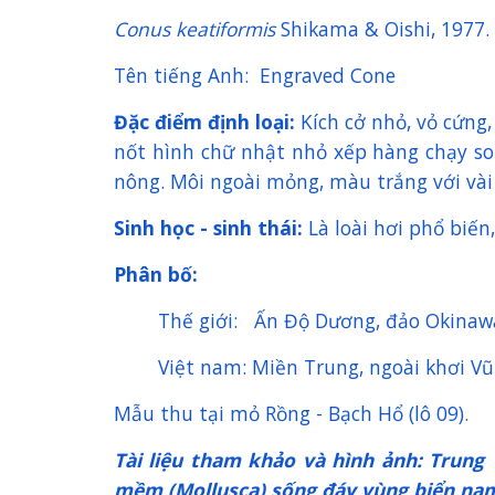
Conus keatiformis
Shikama & Oishi, 1977.
Tên tiếng Anh: Engraved Cone
Đặc điểm định loại:
Kích cở nhỏ, vỏ cứng
nốt hình chữ nhật nhỏ xếp hàng chạy so
nông. Môi ngoài mỏng, màu trắng với và
Sinh học - sinh thái:
Là loài hơi phổ biến
Phân bố:
Thế giới: Ấn Độ Dương, đảo Okinawa 
Việt nam: Miền Trung, ngoài khơi V
Mẫu thu tại mỏ Rồng - Bạch Hổ (lô 09).
Tài liệu tham khảo và hình ảnh: Trung
mềm (Mollusca) sống đáy vùng biển na