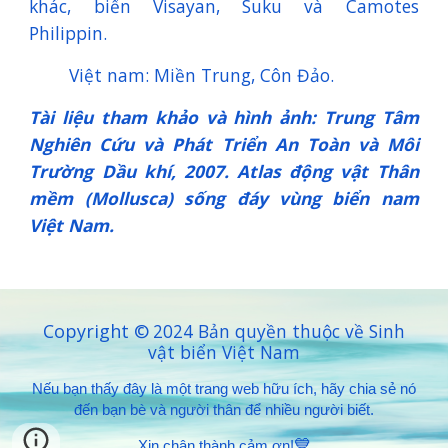
khác, biển Visayan, Suku và Camotes
Philippin.
Việt nam: Miền Trung, Côn Đảo.
Tài liệu tham khảo và hình ảnh: Trung Tâm
Nghiên Cứu và Phát Triển An Toàn và Môi
Trường Dầu khí, 2007. Atlas động vật Thân
mềm (Mollusca) sống đáy vùng biển nam
Việt Nam.
Copyright ©
2024 Bản quyền thuộc về Sinh
vật biển Việt Nam
Nếu bạn thấy đây là một trang web hữu ích, hãy chia sẻ nó
đến bạn bè và người thân để nhiều người biết.
💙
Xin chân thành cảm ơn!