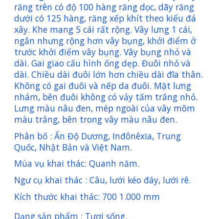
răng trên có độ 100 hàng răng dọc, dãy răng
dưới có 125 hàng, răng xếp khít theo kiểu đá
xây. Khe mang 5 cái rất rộng. Vây lưng 1 cái,
ngắn nhưng rộng hơn vây bụng, khởi điểm ở
trước khởi điểm vây bụng. Vây bụng nhỏ và
dài. Gai giao cấu hình ống dẹp. Đuôi nhỏ và
dài. Chiều dài đuôi lớn hơn chiều dài đĩa thân.
Không có gai đuôi và nếp da đuôi. Mặt lưng
nhám, bên đuôi không có vảy tấm trắng nhỏ.
Lưng màu nâu đen, mép ngoài của vây mõm
màu trắng, bên trong vây màu nâu đen.
Phân bố : Ấn Độ Dương, Inđônêxia, Trung
Quốc, Nhật Bản và Việt Nam.
Mùa vụ khai thác: Quanh năm.
Ngư cụ khai thác : Câu, lưới kéo đáy, lưới rê.
Kích thước khai thác: 700 1.000 mm
Dạng sản phẩm : Tươi sống.