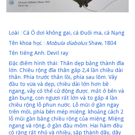
Loài : Cá Ó dơi không gai, cá Đuối ma, cá Nạng
Tên khoa học :
Mobula diabolus
Shaw, 1804
Tên tiếng Anh: Devil ray
Đặc điểm hình thái: Thân dẹp bằng thành đĩa
lớn. Chiều rộng đĩa thân gấp 2,4 lần chiều dài
thân. Phía trước thân lồi, phía sau lõm. Vây
đầu to vừa và dẹp, chiều dài lớn hơn bề
ngang, vây có thể cử động được. mắt ở bên và
gần bụng, con ngươi rất lớn và to gấp 4 lần
chiều rộng lỗ phun nước. Lỗ mũi ở gần ngay
trên môi, phía bên mép miệng. khoảng cách 2
lỗ mũi gần bằng chiều rộng của miệng. Miệng
ngang và rộng, ở gần đầu mõm. Hai hàm đều
có răng rất nhỏ và nhiều, sắp thành dãy, dãy