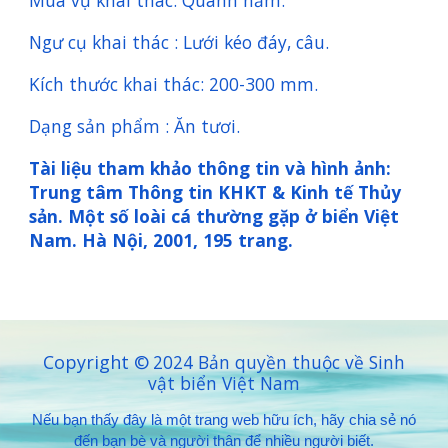
Mùa vụ khai thác: Quanh năm.
Ngư cụ khai thác : Lưới kéo đáy, câu.
Kích thước khai thác: 200-300 mm.
Dạng sản phẩm : Ăn tươi.
Tài liệu tham khảo thông tin và hình ảnh:
Trung tâm Thông tin KHKT & Kinh tế Thủy
sản. Một số loài cá thường gặp ở biển Việt
Nam. Hà Nội, 2001, 195 trang.
Copyright ©
2024 Bản quyền thuộc về Sinh
vật biển Việt Nam
Nếu bạn thấy đây là một trang web hữu ích, hãy chia sẻ nó
đến bạn bè và người thân để nhiều người biết.