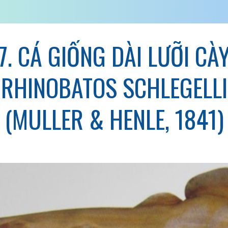
7. CÁ GIỐNG DÀI LƯỠI CÀ
RHINOBATOS SCHLEGELLI
(MULLER & HENLE, 1841)