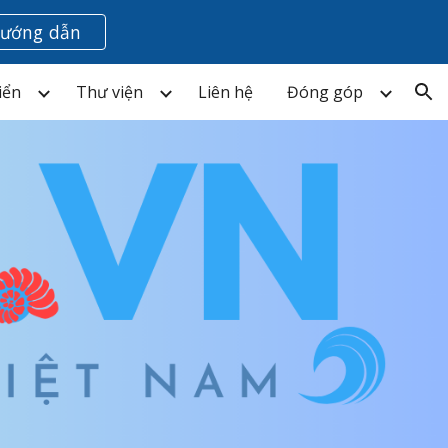
ướng dẫn
ion
iển
Thư viện
Liên hệ
Đóng góp