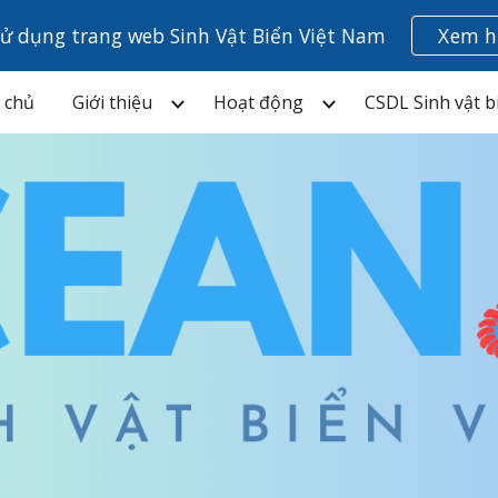
ử dụng trang web Sinh Vật Biển Việt Nam
Xem h
ip to main content
Skip to navigat
 chủ
Giới thiệu
Hoạt động
CSDL Sinh vật b