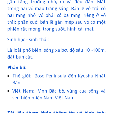
gân tăng trưởng nhỏ, rõ và đều đặn. Mặt
trong hai vỏ màu trắng sáng. Bản lề vỏ trái có
hai răng nhỏ, vỏ phải có ba răng, riêng ở vỏ
trái: phần cuối bản lề gần mép sau vỏ có một
phiến rất mỏng, trong suốt, hình cái mai.
Sinh học - sinh thái:
Là loài phổ biến, sống xa bờ, độ sâu 10 -100m,
đát bùn cát.
Phân bố:
Thế giới: Boso Peninsula đến Kyushu Nhật
Bản.
Việt Nam: Vịnh Bắc bộ, vùng cửa sông và
ven biển miền Nam Việt Nam.
Tài liệu tham khảo thông tin và hình ảnh: