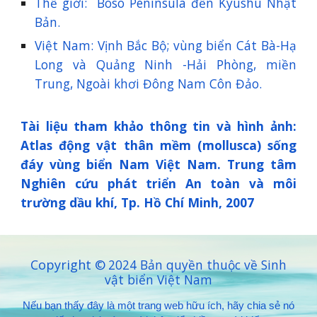
Thế giới: Boso Peninsula đến Kyushu Nhật
Bản.
Việt Nam: Vịnh Bắc Bộ; vùng biển Cát Bà-Hạ
Long và Quảng Ninh -Hải Phòng, miền
Trung, Ngoài khơi Đông Nam Côn Đảo.
Tài liệu tham khảo thông tin và hình ảnh:
Atlas động vật thân mềm (mollusca) sống
đáy vùng biển Nam Việt Nam. Trung tâm
Nghiên cứu phát triển An toàn và môi
trường dầu khí, Tp. Hồ Chí Minh, 2007
Copyright ©
2024 Bản quyền thuộc về Sinh
vật biển Việt Nam
Nếu bạn thấy đây là một trang web hữu ích, hãy chia sẻ nó