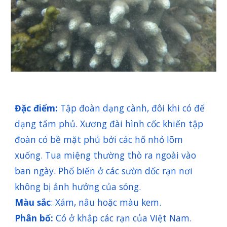
Đặc điểm:
Tập đoàn dạng cành, đôi khi có đế
dạng tấm phủ. Xương đài hình cốc khiến tập
đoàn có bề mặt phủ bởi các hố nhỏ lõm
xuống. Tua miệng thường thò ra ngoài vào
ban ngày. Phổ biến ở các sườn dốc rạn nơi
không bị ảnh hưởng của sóng.
Màu sắc
: Xám, nâu hoặc màu kem.
Phân bố:
Có ở khắp các rạn của Việt Nam.