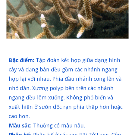
Đặc điểm:
Tập đoàn kết hợp giữa dạng hình
cây và dạng bàn đều gồm các nhánh ngang
hợp lại với nhau. Phía đầu nhánh cong lên và
nhỏ dần. Xương polyp bên trên các nhánh
ngang đều lõm xuống. Không phổ biến và
xuất hiện ở sườn dốc rạn phía thấp hơn hoặc
cao hơn.
Màu sắc:
Thường có màu nâu.
Phân bố:
P
hân bố ở các rạn Bãi Tử Long, Côn