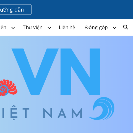
ướng dẫn
ion
iển
Thư viện
Liên hệ
Đóng góp