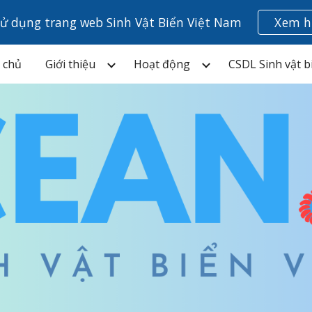
ử dụng trang web Sinh Vật Biển Việt Nam
Xem h
ip to main content
Skip to navigat
 chủ
Giới thiệu
Hoạt động
CSDL Sinh vật b