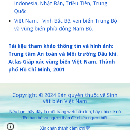
Indonesia, Nhật Bản, Triều Tiên, Trung
Quốc.
Việt Nam: Vịnh Bắc Bộ, ven biển Trung Bộ
và vùng biển phía đông Nam Bộ.
Tài liệu tham khảo thông tin và hình ảnh:
Trung tâm An toàn và Môi trường Dầu khí.
Atlas Giáp xác vùng biển Việt Nam. Thành
phố Hồ Chí Minh, 2001
Copyright ©
2024 Bản quyền thuộc về Sinh
vật biển Việt Nam
Nếu bạn thấy đây là một trang web hữu ích, hãy chia sẻ nó
đến bạn bè và người thân để nhiều người biết.
💙
Xin chân thành cảm ơn!