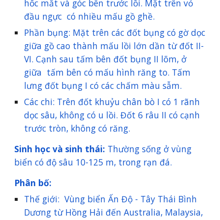
hốc mắt và góc bên trước lồi. Mặt trên vỏ
đầu ngực có nhiều mấu gồ ghề.
Phần bụng: Mặt trên các đốt bụng có gờ dọc
giữa gồ cao thành mấu lồi lớn dần từ đốt II-
VI. Cạnh sau tấm bên đốt bụng II lõm, ở
giữa tấm bên có mấu hình răng to. Tấm
lưng đốt bụng I có các chấm màu sẫm.
Các chi: Trên đốt khuỷu chân bò I có 1 rãnh
dọc sâu, không có u lồi. Đốt 6 râu II có cạnh
trước tròn, không có răng.
Sinh học và sinh thái:
Thường sống ở vùng
biển có độ sâu 10-125 m, trong rạn đá.
Phân bố:
Thế giới: Vùng biển Ấn Độ - Tây Thái Bình
Dương từ Hồng Hải đến Australia, Malaysia,