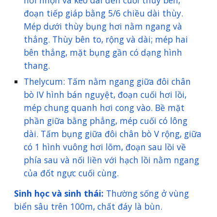
hơi nhọn và kéo dài đến cuối thùy bên,
đoạn tiếp giáp bằng 5/6 chiều dài thùy.
Mép dưới thùy bụng hơi nằm ngang và
thẳng. Thùy bên to, rộng và dài; mép hai
bên thẳng, mặt bụng gần có dạng hình
thang.
Thelycum: Tấm nằm ngang giữa đôi chân
bò IV hình bán nguyệt, đoạn cuối hơi lồi,
mép chung quanh hơi cong vào. Bề mặt
phần giữa bằng phẳng, mép cuối có lông
dài. Tấm bụng giữa đôi chân bò V rộng, giữa
có 1 hình vuông hơi lõm, đoạn sau lồi về
phía sau và nối liền với hạch lồi nằm ngang
của đốt ngực cuối cùng.
Sinh học và sinh thái:
Thường sống ở vùng
biển sâu trên 100m, chất đáy là bùn.